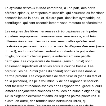
Le
système nerveux cutané
comprend, d’une part, des nerfs
cérébro-spinaux, centripètes et sensitifs, qui assurent les fonctions
sensorielles de la peau, et, d’autre part, des filets sympathiques,
centrifuges, qui sont essentiellement vaso-moteurs et sécrétoires.
Les origines des fibres nerveuses cérébrospinales centripètes,
appelées improprement «
terminaisons sensitives
», sont très
différenciées suivant les incitations sensorielles qu’elles sont
destinées à percevoir. Les corpuscules de Wagner-Meissner (sens
du tact), en forme d’olives, surtout abondants à la pulpe des
doigts, occupent chacun presque entièrement une papille
dermique. Les corpuscules de Krause (sens du froid) sont
également superficiels et situés sous la couche basale. Les
corpuscules de Ruffini (sens du chaud) sont localisés dans le
derme profond. Les corpuscules de Vater-Pacini (sens du tact et
de la pression), les plus volumineux de ces organes sensoriels,
sont facilement reconnaissables dans l’hypoderme, grâce à leurs
lamelles conjonctives nucléées enroulées en bulbe d’oignon (fig.
4): ils siègent électivement dans les régions palmo-plantaires. Il
existe, en outre, des terminaisons nerveuses libres, qui
s’insinueraient dans l’épiderme et assureraient la sensibilité