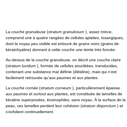
La
couche granuleuse
(
stratum granulosum
), assez mince,
comprend une à quatre rangées de cellules aplaties, losangiques,
dont le noyau peu visible est entouré de grains noirs (grains de
kératohyaline) donnant à cette couche une teinte très foncée.
Au-dessus de la couche granuleuse, on décrit une couche claire
(
stratum lucidum
), formée de cellules anucléées, translucides,
contenant une substance mal définie (éléidine), mais qui n’est
facilement retrouvée qu’aux paumes et aux plantes.
La
couche cornée
(
stratum corneum
), particulièrement épaisse
aux paumes et surtout aux plantes, est constituée de lamelles de
kératine superposées, éosinophiles, sans noyau. À la surface de la
peau, ces lamelles perdent leur cohésion (
stratum disjunctum
) et
s’exfolient continuellement.