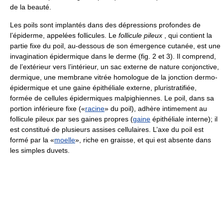
de la beauté.
Les poils sont implantés dans des dépressions profondes de
l’épiderme, appelées follicules. Le
follicule pileux
, qui contient la
partie fixe du poil, au-dessous de son émergence cutanée, est une
invagination épidermique dans le derme (fig. 2 et 3). Il comprend,
de l’extérieur vers l’intérieur, un sac externe de nature conjonctive,
dermique, une membrane vitrée homologue de la jonction dermo-
épidermique et une gaine épithéliale externe, pluristratifiée,
formée de cellules épidermiques malpighiennes. Le poil, dans sa
portion inférieure fixe («
racine
» du poil), adhère intimement au
follicule pileux par ses gaines propres (
gaine
épithéliale interne); il
est constitué de plusieurs assises cellulaires. L’axe du poil est
formé par la «
moelle
», riche en graisse, et qui est absente dans
les simples duvets.