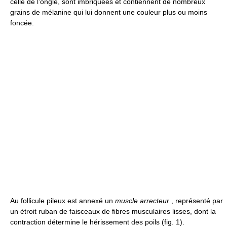
celle de l’ongle, sont imbriquées et contiennent de nombreux
grains de mélanine qui lui donnent une couleur plus ou moins
foncée.
Au follicule pileux est annexé un
muscle arrecteur
, représenté par
un étroit ruban de faisceaux de fibres musculaires lisses, dont la
contraction détermine le hérissement des poils (fig. 1).