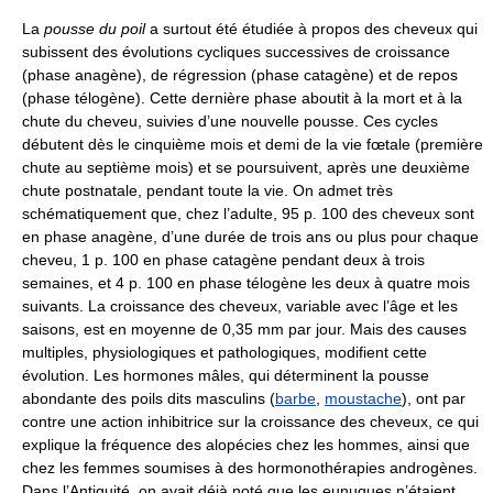
La
pousse du poil
a surtout été étudiée à propos des cheveux qui
subissent des évolutions cycliques successives de croissance
(phase anagène), de régression (phase catagène) et de repos
(phase télogène). Cette dernière phase aboutit à la mort et à la
chute du cheveu, suivies d’une nouvelle pousse. Ces cycles
débutent dès le cinquième mois et demi de la vie fœtale (première
chute au septième mois) et se poursuivent, après une deuxième
chute postnatale, pendant toute la vie. On admet très
schématiquement que, chez l’adulte, 95 p. 100 des cheveux sont
en phase anagène, d’une durée de trois ans ou plus pour chaque
cheveu, 1 p. 100 en phase catagène pendant deux à trois
semaines, et 4 p. 100 en phase télogène les deux à quatre mois
suivants. La croissance des cheveux, variable avec l’âge et les
saisons, est en moyenne de 0,35 mm par jour. Mais des causes
multiples, physiologiques et pathologiques, modifient cette
évolution. Les hormones mâles, qui déterminent la pousse
abondante des poils dits masculins (
barbe
,
moustache
), ont par
contre une action inhibitrice sur la croissance des cheveux, ce qui
explique la fréquence des alopécies chez les hommes, ainsi que
chez les femmes soumises à des hormonothérapies androgènes.
Dans l’Antiquité, on avait déjà noté que les eunuques n’étaient