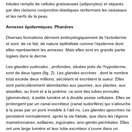
lobules remplis de cellules graisseuses (adipocytes) et séparés
par des cloisons conjonctivo-élastiques renfermant les vaisseaux
et les nerfs de la peau.
Annexes épidermiques. Phanères
Diverses formations dérivent embryologiquement de l’ectoderme
et sont, de ce fait, de nature épithéliale comme l’épiderme dont
elles représentent les annexes. Mais elles sont en grande partie
logées dans le derme.
Les
glandes sudorales
, profondes, situées près de l’hypoderme,
sont de deux types (fig. 2). Les
glandes eccrines
, dont le nombre
total excède deux millions, sécrètent et excrètent la sueur. Elles
sont particulièrement abondantes aux paumes, aux plantes, aux
aisselles, au front et à la poitrine; ce sont des tubes enroulés
(glomérules), à petite lumière et à double assise cellulaire. Elles se
prolongent par un canal excréteur (canal sudorifère) qui s’abouche
à la peau par un pore invisible à l’œil nu. Les
glandes apocrines
ne
persistent normalement, après la vie fœtale, que dans les régions
mamelonnaires, axillaires, inguinales, ano-génito-périnéales. Elles
ont une large lumière et leur tube excréteur s’ouvre dans un