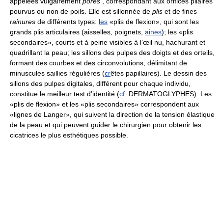
appelées vulgairement
pores
, correspondant aux orifices pilaires
pourvus ou non de poils. Elle est sillonnée de
plis
et de fines
rainures
de différents types:
les
«plis de flexion», qui sont les
grands plis articulaires (aisselles, poignets,
aines
); les «plis
secondaires», courts et à peine visibles à l’œil nu, hachurant et
quadrillant la peau; les sillons des pulpes des doigts et des orteils,
formant des courbes et des circonvolutions, délimitant de
minuscules saillies régulières (
cr
êtes papillaires). Le dessin des
sillons des pulpes digitales, différent pour chaque individu,
constitue le meilleur test d’identité (
cf
. DERMATOGLYPHES). Les
«plis de flexion» et les «plis secondaires» correspondent aux
«lignes de Langer», qui suivent la direction de la tension élastique
de la peau et qui peuvent guider le chirurgien pour obtenir les
cicatrices le plus esthétiques possible.