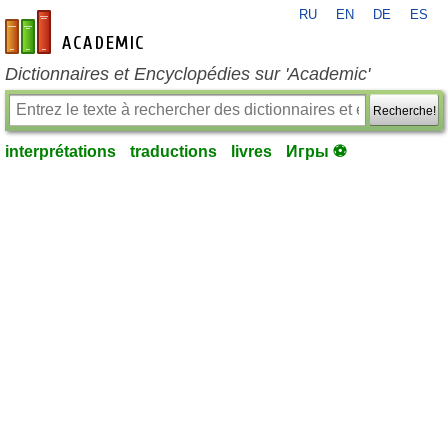
RU
EN
DE
ES
fr-academic.com
Dictionnaires et Encyclopédies sur 'Academic'
Recherche!
interprétations
traductions
livres
Игры ⚽