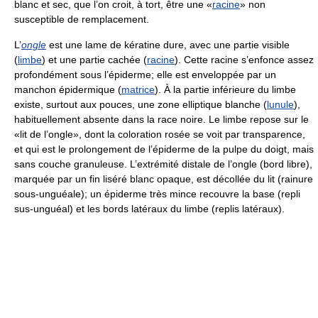
blanc et sec, que l’on croit, à tort, être une «
racine
» non
susceptible de remplacement.
L’
ongle
est une lame de kératine dure, avec une partie visible
(
limbe
) et une partie cachée (
racine
). Cette racine s’enfonce assez
profondément sous l’épiderme; elle est enveloppée par un
manchon épidermique (
matrice
). À la partie inférieure du limbe
existe, surtout aux pouces, une zone elliptique blanche (
lunule
),
habituellement absente dans la race noire. Le limbe repose sur le
«lit de l’ongle», dont la coloration rosée se voit par transparence,
et qui est le prolongement de l’épiderme de la pulpe du doigt, mais
sans couche granuleuse. L’extrémité distale de l’ongle (bord libre),
marquée par un fin liséré blanc opaque, est décollée du lit (rainure
sous-unguéale); un épiderme très mince recouvre la base (repli
sus-unguéal) et les bords latéraux du limbe (replis latéraux).