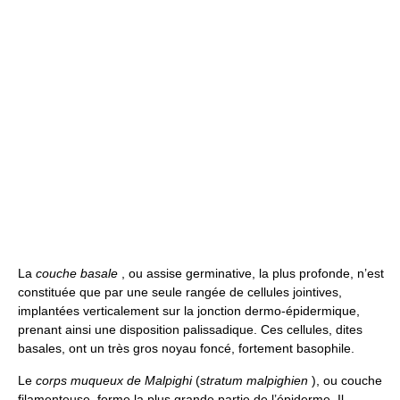
La
couche basale
, ou assise germinative, la plus profonde, n’est
constituée que par une seule rangée de cellules jointives,
implantées verticalement sur la jonction dermo-épidermique,
prenant ainsi une disposition palissadique. Ces cellules, dites
basales, ont un très gros noyau foncé, fortement basophile.
Le
corps muqueux de Malpighi
(
stratum malpighien
), ou couche
filamenteuse, forme la plus grande partie de l’épiderme. Il