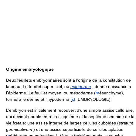
Origine embryologique
Deux feuillets embryonnaires sont à l’origine de la constitution de
la peau. Le feuillet superficiel, ou
ectoderme
, donne naissance à
l’épiderme. Le feuillet moyen, ou
mésoderme
(
m
ésenchyme),
formera le derme et l’hypoderme (
cf
. EMBRYOLOGIE).
L’embryon est initialement recouvert d’une simple assise cellulaire,
qui devient double entre la cinquième et la septième semaine de la
vie fœtale: une assise interne de larges cellules cuboïdes (
stratum
germinativum
) et une assise superficielle de cellules aplaties
(
p
ériderme ou
eptrichium
). Vers le troisième mois, la couche